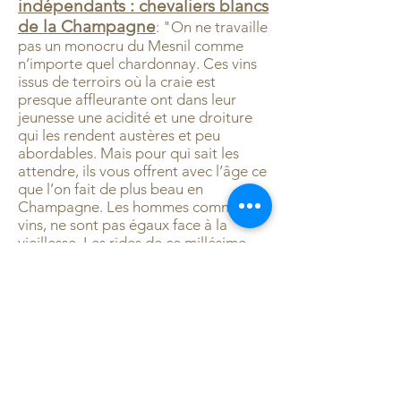
indépendants : chevaliers blancs
de la Champagne
: "On ne travaille
pas un monocru du Mesnil comme
n’importe quel chardonnay. Ces vins
issus de terroirs où la craie est
presque affleurante ont dans leur
jeunesse une acidité et une droiture
qui les rendent austères et peu
abordables. Mais pour qui sait les
attendre, ils vous offrent avec l’âge ce
que l’on fait de plus beau en
Champagne. Les hommes comme les
vins, ne sont pas égaux face à la
vieillesse. Les rides de ce millésime
2010 sont magnifiques. Le nez reste
fruité malgré l’âge révélant des notes
de poire bien juteuse et d’ananas,
l’évolution est venue habiller
l’ensemble avec des arômes de miel,
de gelée de coing et une pointe d’eau
de vie de prune du grand-père très
étonnante. En bouche, quelle