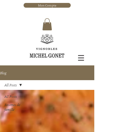
Mon Compte
Blog
All Posts
All Posts
Recettes de
famille