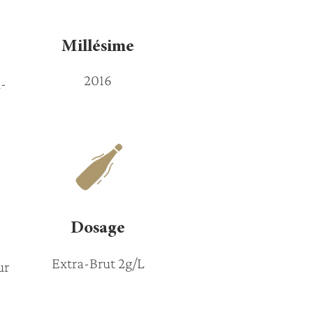
Millésime
2016
u-
"
Dosage
Extra-Brut 2g/L
ur