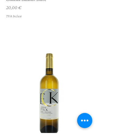
Prix
20,00 €
TVA Incluse