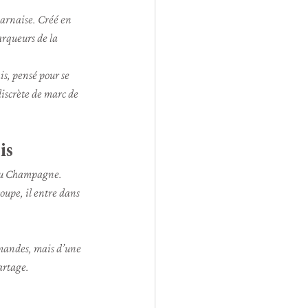
arnaise. Créé en 
rqueurs de la 
is, pensé pour se 
discrète de marc de 
is
 au Champagne. 
oupe, il entre dans 
amandes, mais d’une 
artage.