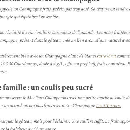
elle un Champagne frais, précis, pas trop dosé. Sa texture est tendre 
nergie qui équilibre l’ensemble.
he. L’acidité du vin équilibre la rondeur de l’amande. Les notes fruitées
hampagne, présent dans le gâteau, crée un lien aromatique naturel avec 
culièrement bien avec un Champagne blanc de blancs 
extra-brut
 comme
 100 % Chardonnay, dosée à 4 g/L, offre un profil vif, frais et minéral. El
ette.
 famille : un coulis peu sucré
imons servir le Moelleux Champenois avec une petite touche de coulis de 
éer un accord encore plus frais avec notre Champagne 
Les 3 Terroirs
.
masquer le gâteau, mais pour l’éclairer. Une cuillère suffit. Le fruit appor
onge la fraîcheur du Champagne.