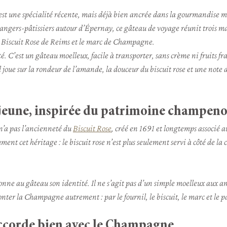
est une spécialité récente, mais déjà bien ancrée dans la gourmandise m
angers-pâtissiers autour d’Épernay, ce gâteau de voyage réunit trois ma
Biscuit Rose de Reims et le marc de Champagne.
té. C’est un gâteau moelleux, facile à transporter, sans crème ni fruits fra
Il joue sur la rondeur de l’amande, la douceur du biscuit rose et une note 
 jeune, inspirée du patrimoine champeno
a pas l’ancienneté du 
Biscuit Rose
, créé en 1691 et longtemps associé
ent cet héritage : le biscuit rose n’est plus seulement servi à côté de la c
 donne au gâteau son identité. Il ne s’agit pas d’un simple moelleux aux 
nter la Champagne autrement : par le fournil, le biscuit, le marc et le p
accorde bien avec le Champagne